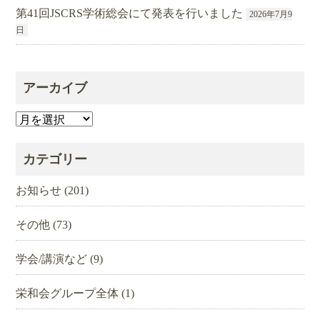
第41回JSCRS学術総会にて発表を行いました
2026年7月9
日
アーカイブ
ア
ー
カ
カテゴリー
イ
ブ
お知らせ
(201)
その他
(73)
学会/講演など
(9)
栄和会グループ全体
(1)