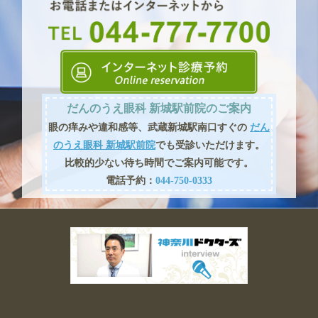
だんのうえ眼科 新城駅前院のご案内
眼の痒みや違和感等、武蔵新城駅南口すぐの
だん
のうえ眼科 新城駅前院
でも受診いただけます。
比較的少ない待ち時間でご案内可能です。
電話予約：
044-750-0333