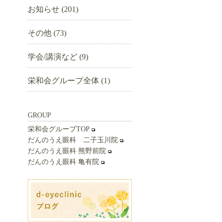
お知らせ
(201)
ブ
その他
(73)
学会/講演など
(9)
栄和会グループ全体
(1)
GROUP
栄和会グループTOP
だんのうえ眼科 二子玉川院
だんのうえ眼科 熊野前院
だんのうえ眼科 亀有院