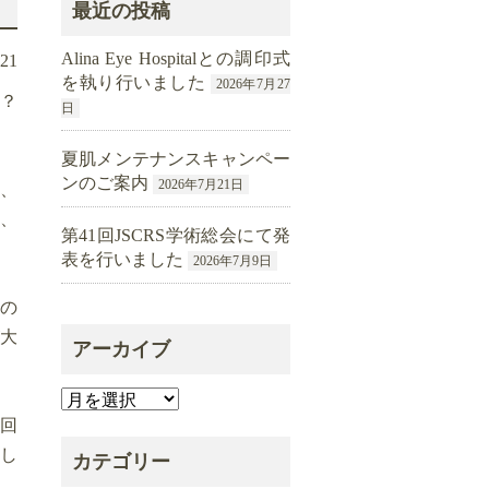
最近の投稿
Alina Eye Hospitalとの調印式
.21
を執り行いました
2026年7月27
「？
日
夏肌メンテナンスキャンペー
ンのご案内
2026年7月21日
、
、
第41回JSCRS学術総会にて発
表を行いました
2026年7月9日
どの
が大
アーカイブ
ア
0回
ー
し
カ
カテゴリー
イ