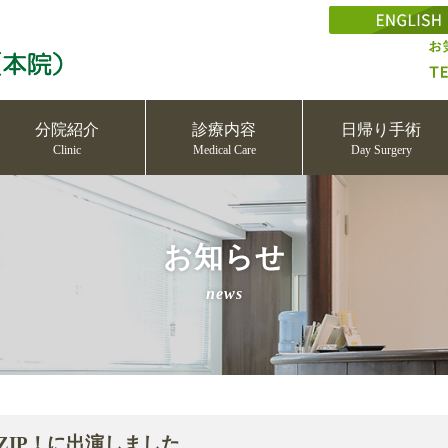
分院紹介
診療内容
日帰り手術
Clinic
Medical Care
Day Surgery
お知らせ
news
ZIP！に出演しました