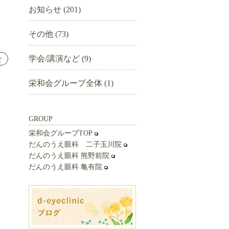
お知らせ
(201)
ブ
その他
(73)
学会/講演など
(9)
せ
栄和会グループ全体
(1)
GROUP
栄和会グループTOP
だんのうえ眼科 二子玉川院
だんのうえ眼科 熊野前院
だんのうえ眼科 亀有院