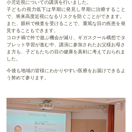
小児近視についての講演を行いました。
子どもの視力低下は早期に発見し早期に治療すること
で、将来高度近視になるリスクを防ぐことができます。
また、眼科で検査を受けることで、重篤な目の疾患を発
見すること
もできます。
コロナ禍で外で遊ぶ機会が減り、ギガスクール構想でタ
ブレット学
習が進む中、講演に参加されたお父様お母さ
ま方も、子どもたちの目の健康を真剣に
考えておられま
した。
今後も地域の皆様にわかりやすい医療をお届けできるよ
う努めて参
ります。