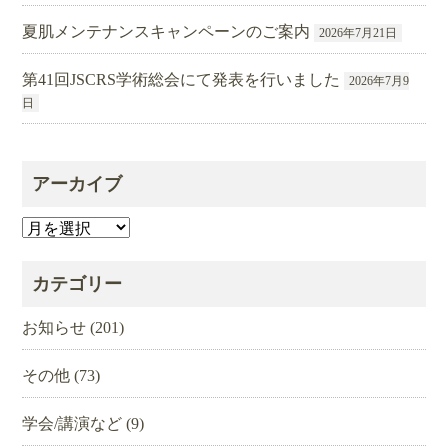
夏肌メンテナンスキャンペーンのご案内
2026年7月21日
第41回JSCRS学術総会にて発表を行いました
2026年7月9
日
アーカイブ
ア
ー
カ
カテゴリー
イ
ブ
お知らせ
(201)
その他
(73)
学会/講演など
(9)